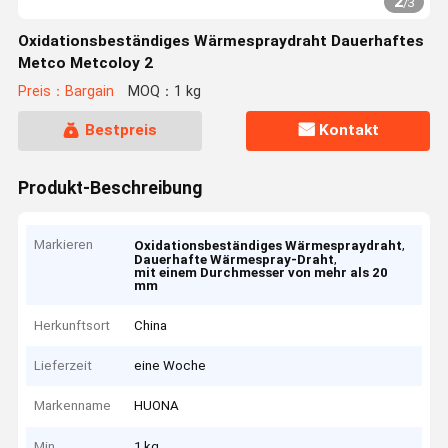
2
/
3
Oxidationsbeständiges Wärmespraydraht Dauerhaftes
Metco Metcoloy 2
Preis：Bargain
MOQ：1 kg
Bestpreis
Kontakt
Produkt-Beschreibung
Markieren
,
Oxidationsbeständiges Wärmespraydraht
,
Dauerhafte Wärmespray-Draht
mit einem Durchmesser von mehr als 20
mm
Herkunftsort
China
Lieferzeit
eine Woche
Markenname
HUONA
Min
1 kg