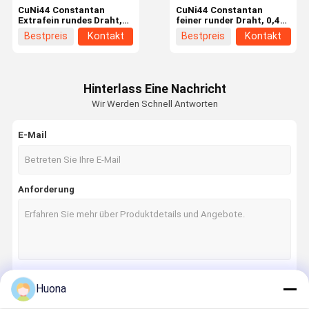
CuNi44 Constantan
CuNi44 Constantan
Extrafein rundes Draht,
feiner runder Draht, 0,40
0,25 mm Durchmesser
mm Durchmesser
Bestpreis
Kontakt
Bestpreis
Kontakt
Legierung CW50600
CW50600 Kupfer-Nickel-
Ultrafeine
Legierungsdraht mit
Kupfernickeldraht für
niedrigem
Mikropräzisionskreisläufe
Widerstandskoeffizient
und winzige
für Präzisionssensoren
Hinterlass Eine Nachricht
Thermosensorherstellung
und Mini-
Widerstandsfertigung
Wir Werden Schnell Antworten
E-Mail
Anforderung
Zu Hause
Produkte
Videos
VR-Show
Huona
Fortsetzen