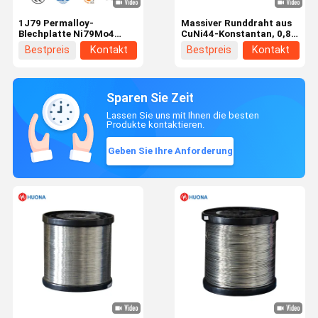
1J79 Permalloy-
Massiver Runddraht aus
Blechplatte Ni79Mo4
CuNi44-Konstantan, 0,80
Weichmagnetische
mm Durchmesser,
Bestpreis
Kontakt
Bestpreis
Kontakt
Nickel-
hochstabiler Kupfer-
Eisenlegierungsplatte
Nickel-Legierungsdraht
Hochpermeabilitätspräzisionslegierungsplatte
für
für magnetische
Präzisionswiderstands-
Sparen Sie Zeit
Abschirmung und
und
Transformatorkern
Thermoelementanwendungen
Lassen Sie uns mit Ihnen die besten
Produkte kontaktieren.
Geben Sie Ihre Anforderung