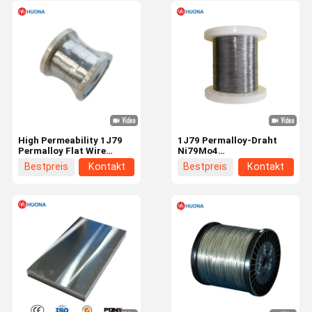
High Permeability 1J79
1J79 Permalloy-Draht
Permalloy Flat Wire
Ni79Mo4
Ni79Mo4 Soft Magnetic
Weichmagnetischer
Bestpreis
Kontakt
Bestpreis
Kontakt
Nickel Iron Alloy Ribbon
Nickel-Eisen-Alloy-Draht
Wire Magnetic Shielding
mit hoher Durchlässigkeit
Flat Strip for Electronics
Präzisionsmagnetischer
& Precision Devices
Draht für Magnetschutz-
und
Transformatoranwendungen