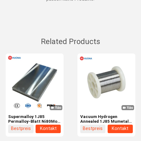
Related Products
Supermalloy 1J85
Vacuum Hydrogen
Permalloy-Blatt Ni80Mo5
Annealed 1J85 Mumetal
mit sehr hoher
Wire Near Zero
Bestpreis
Kontakt
Bestpreis
Kontakt
Anfangsdurchlässigkeit
Magnetostriction Low
Coercivity Nickel Iron
Molybdenum Alloy Wire