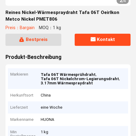
2
/
4
Reines Nickel-Wärmespraydraht Tafa 06T Oeirlkon
Metco Nickel PMET806
Preis：Bargain
MOQ：1 kg
Bestpreis
Kontakt
Produkt-Beschreibung
Markieren
,
Tafa 06T Wärmesprühdraht
,
Tafa 06T Nickelchrom-Legierungsdraht
3.17mm Wärmespraydraht
Herkunftsort
China
Lieferzeit
eine Woche
Markenname
HUONA
Min
1 kg