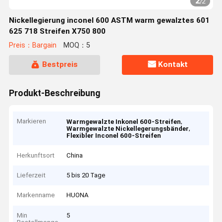
2
/
2
Nickellegierung inconel 600 ASTM warm gewalztes 601
625 718 Streifen X750 800
Preis：Bargain
MOQ：5
Bestpreis
Kontakt
Produkt-Beschreibung
Markieren
,
Warmgewalzte Inkonel 600-Streifen
,
Warmgewalzte Nickellegerungsbänder
Flexibler Inconel 600-Streifen
Herkunftsort
China
Lieferzeit
5 bis 20 Tage
Markenname
HUONA
Min
5