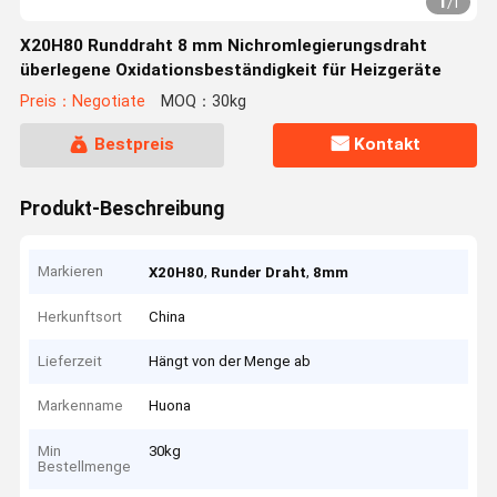
1
/
1
X20H80 Runddraht 8 mm Nichromlegierungsdraht
überlegene Oxidationsbeständigkeit für Heizgeräte
Preis：Negotiate
MOQ：30kg
Bestpreis
Kontakt
Produkt-Beschreibung
Markieren
,
,
X20H80
Runder Draht
8mm
Herkunftsort
China
Lieferzeit
Hängt von der Menge ab
Markenname
Huona
Min
30kg
Bestellmenge