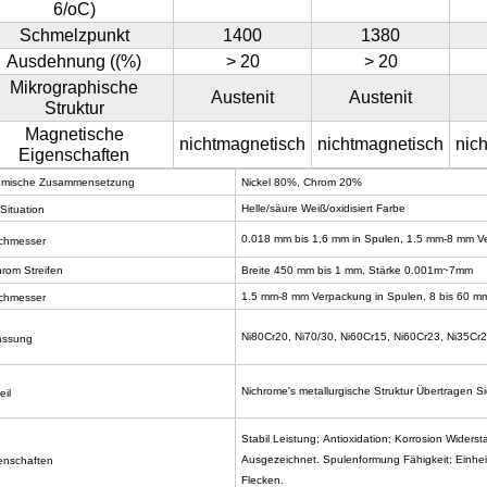
6/oC)
Schmelzpunkt
1400
1380
Ausdehnung ((%)
> 20
> 20
Mikrographische
Austenit
Austenit
Struktur
Magnetische
nichtmagnetisch
nichtmagnetisch
nic
Eigenschaften
mische
Zusammensetzung
Nickel
80%,
Chrom
20%
Helle/säure
Weiß/oxidisiert
Farbe
 Situation
0.018 mm bis 1,6 mm
in
Spulen,
1.5 mm-8 mm
V
chmesser
hrom
Streifen
Breite
450 mm bis 1 mm,
Stärke
0.001m~7mm
1.5 mm-8 mm
Verpackung
in
Spulen,
8 bis 60 m
chmesser
Ni80Cr20,
Ni70/30,
Ni60Cr15,
Ni60Cr23,
Ni35Cr2
assung
Nichrome's
metallurgische
Struktur
Übertragen
Si
eil
Stabil
Leistung;
Antioxidation;
Korrosion
Widerst
Ausgezeichnet.
Spulenformung
Fähigkeit;
Einhei
enschaften
Flecken.