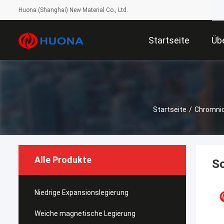
Huona (Shanghai) New Material Co., Ltd.
Startseite
Üb
Startseite
/
Chromnic
Alle Produkte
So
Niedrige Expansionslegierung
Weiche magnetische Legierung