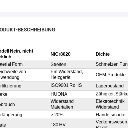
ODUKT-BESCHREIBUNG
dell
Nein, nicht
NiCr8020
Dichte
rklich.
terial
Form
Schmelzen
Pun
Streifen
ichweite
von
Ein Widerstand,
OEM-Produkte
nwendung
Heizgerät
ISO9001
RoHS
rtifizierung
Lagerbestand
Zähigkeit
Stärk
rke
HUONA
Widerstand
Elektrotechnik
brauch
Materialien
Widerstand
rlängerung
> 20%
Handelsmarke
Verkehrswesen
180
HV
rte
Paket