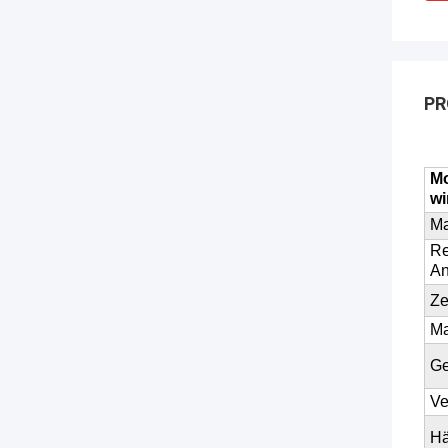
PR
Mo
wi
Ma
Re
A
Ze
Ma
Ge
Ve
Hä