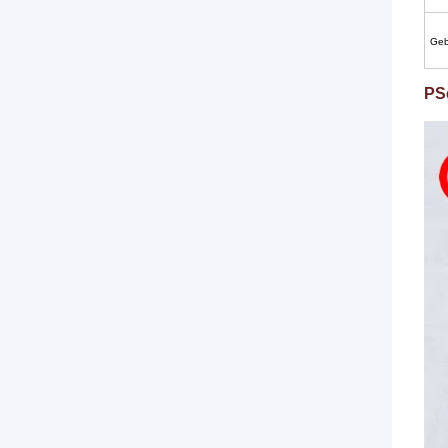
Geb
P
S