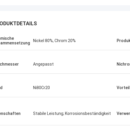
ODUKTDETAILS
mische
Nickel 80%, Chrom 20%
Produ
sammensetzung
rchmesser
Angepasst
Nichro
ad
Ni80Cr20
Vorteil
n...
Alfred...
ndierende
Wir haben die Ware erhalten, alles ist gut
Sie ist eine
gelaufen. Perfekte Verpackung, gute
sste Dame. Die
Produktqualität, guter Preis - wir sind
enschaften
Stabile Leistung; Korrosionsbeständigkeit
Verwe
ist ziemlich
zufrieden.