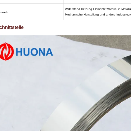
Widerstand
Heizung
Elemente;Material
in
Metallu
rauch
Mechanische
Herstellung
und
andere
Industriez
chnittstelle