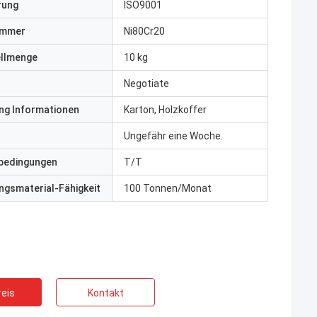
erung
ISO9001
ummer
Ni80Cr20
ellmenge
10 kg
Negotiate
ng Informationen
Karton, Holzkoffer
Ungefähr eine Woche.
bedingungen
T/T
gsmaterial-Fähigkeit
100 Tonnen/Monat
eis
Kontakt