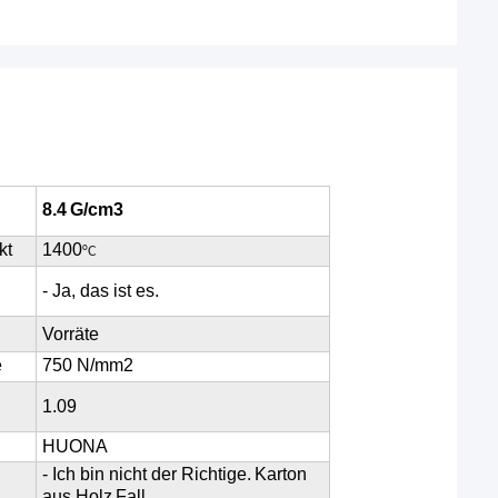
8.4
G/cm3
kt
1400
°C
- Ja, das ist es.
Vorräte
e
750 N/mm2
1.09
HUONA
- Ich bin nicht der Richtige.
Karton
aus Holz
Fall