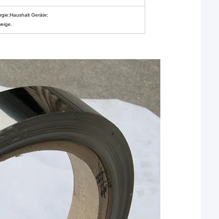
rgie;Haushalt
Geräte;
weige.