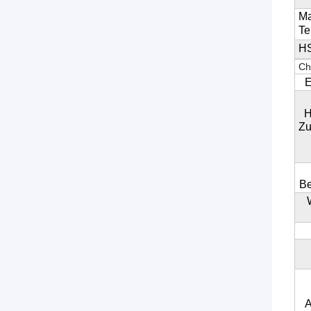
Ma
Te
H
Ch
E
H
Z
Be
A