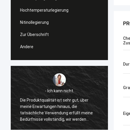
Hochtemperaturlegierung
Nitinollegierung
PR
Zur Überschrift
Che
Zu
Andere
Du
Gr
- Ich kann nicht.
Matthew ist ei
ktqualität ist sehr gut, über
Ich habe eine niedrig expa
wartungen hinaus, die
Legierung von Joy gekauft. 
iche Verwendung erfüllt meine
sehr verantwortungsbewu
Eig
sse vollständig, wir werden
Produktqualität von Huona 
aufen.
gut.