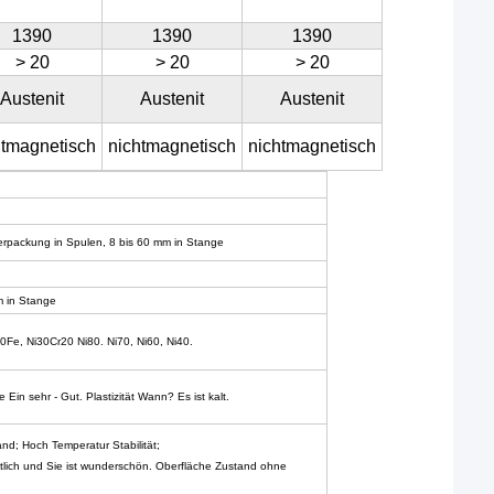
1390
1390
1390
> 20
> 20
> 20
Austenit
Austenit
Austenit
htmagnetisch
nichtmagnetisch
nichtmagnetisch
erpackung
in
Spulen,
8 bis 60 mm
in
Stange
m
in
Stange
0Fe,
Ni30Cr20
Ni80.
Ni70, Ni60,
Ni40.
e
Ein
sehr
- Gut.
Plastizität
Wann?
Es ist kalt.
and;
Hoch
Temperatur
Stabilität;
tlich
und
Sie ist wunderschön.
Oberfläche
Zustand
ohne