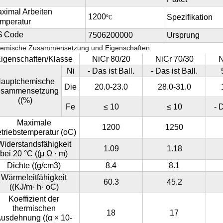
ximal
Arbeiten
1200
Spezifikation
°C
mperatur
S
Code
7506200000
Ursprung
emische Zusammensetzung und Eigenschaften:
igenschaften/Klasse
NiCr 80/20
NiCr 70/30
N
Ni
- Das ist Ball.
- Das ist Ball.
auptchemische
Die
20.0-23.0
28.0-31.0
usammensetzung
((%)
Fe
≤ 10
≤ 10
- 
Maximale
1200
1250
triebstemperatur (oC)
Widerstandsfähigkeit
1.09
1.18
bei 20 °C ((μ Ω · m)
Dichte ((g/cm3)
8.4
8.1
Wärmeleitfähigkeit
60.3
45.2
((KJ/m· h· oC)
Koeffizient der
thermischen
18
17
usdehnung ((α × 10-