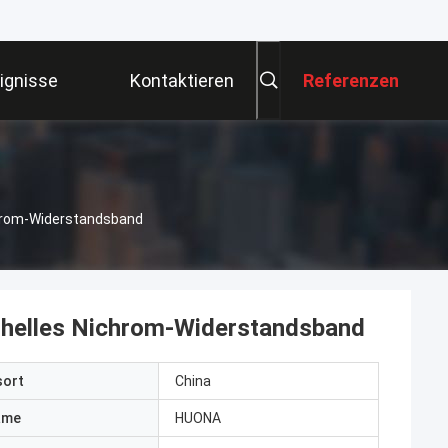
German
ignisse
Kontaktieren
Referenzen
Sie Uns
chrom-Widerstandsband
 helles Nichrom-Widerstandsband
sort
China
ame
HUONA