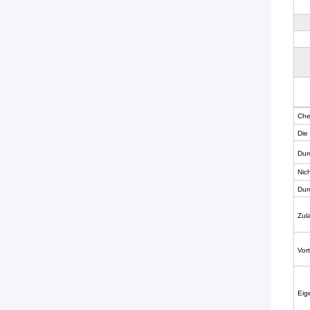
Che
Die
Dur
Nic
Dur
Zul
Vort
Eig