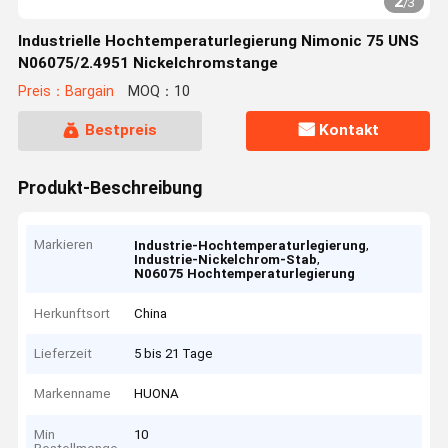
2
/
3
Industrielle Hochtemperaturlegierung Nimonic 75 UNS
N06075/2.4951 Nickelchromstange
Preis：Bargain
MOQ：10
Bestpreis
Kontakt
Produkt-Beschreibung
Markieren
,
Industrie-Hochtemperaturlegierung
,
Industrie-Nickelchrom-Stab
N06075 Hochtemperaturlegierung
Herkunftsort
China
Lieferzeit
5 bis 21 Tage
Markenname
HUONA
Min
10