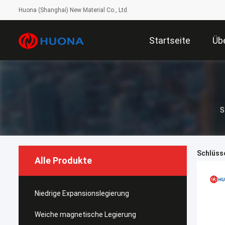
Huona (Shanghai) New Material Co., Ltd.
Startseite
Üb
S
Schlüsse
Alle Produkte
Niedrige Expansionslegierung
Weiche magnetische Legierung