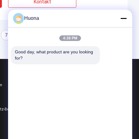
Kontakt
Huona
7
8
4:38 PM
Good day, what product are you looking 
for?
Produkte
en
Niedrige Expansionslegierung
Weiche magnetische Legierung
Elastische Legierung
utz-Bestimmungen
Alle Kategorien