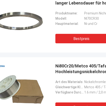
langer Lebensdauer für 
Produktname:
Premium Nich
Modell:
NI70CR30
Hauptmaterial:
Ni und Cr
Bestpreis
Ni80Cr20/Metco 405/Taf
Hochleistungsnickelchro
Art des Materials:
Nickelchromle
Gleichwertige Klasse:
Metco 405 / T
Verfügbare Durchmesser:
1.6 mm / 2,0 