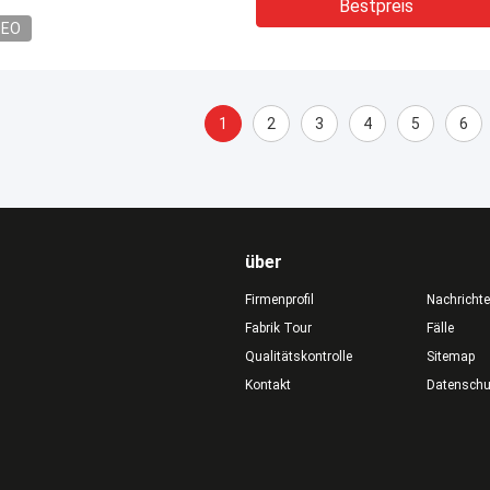
Bestpreis
DEO
1
2
3
4
5
6
über
Firmenprofil
Nachricht
Fabrik Tour
Fälle
Qualitätskontrolle
Sitemap
Kontakt
Datensch