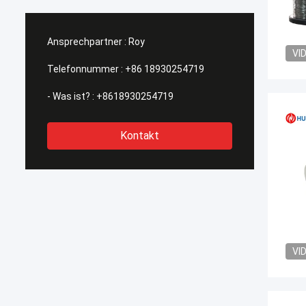
Ansprechpartner :
Roy
VI
Telefonnummer :
+86 18930254719
- Was ist? :
+8618930254719
Kontakt
VI