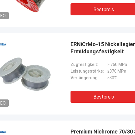
Bestpreis
DEO
ERNiCrMo-15 Nickellegie
Ermüdungsfestigkeit
Zugfestigkeit:
≥ 760 MPa
Leistungsstärke:
≥370 MPa
Verlängerung:
≥30%
Bestpreis
DEO
Premium Nichrome 70/30 S