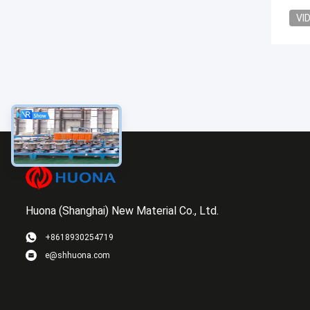
VI
Huona (Shanghai) New Material Co., Ltd.
+8618930254719
e@shhuona.com