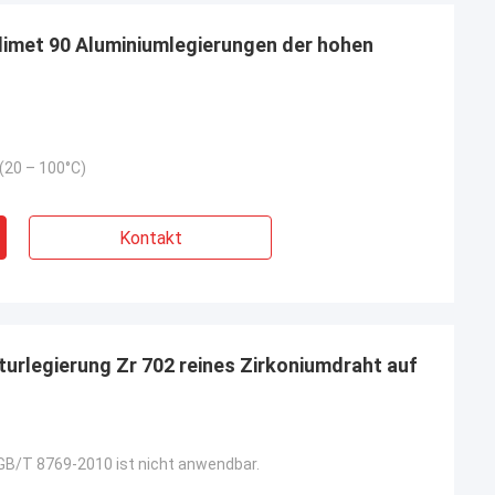
imet 90 Aluminiumlegierungen der hohen
(20 – 100°C)
Kontakt
.
rlegierung Zr 702 reines Zirkoniumdraht auf
en, alles ist gut
ackung, gute
eis - wir sind
B/T 8769-2010 ist nicht anwendbar.