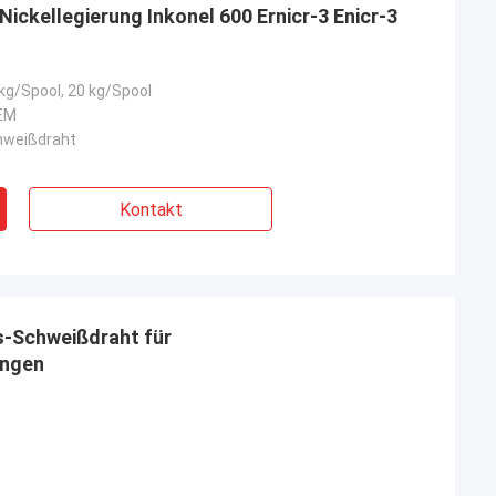
ckellegierung Inkonel 600 Ernicr-3 Enicr-3
kg/Spool, 20 kg/Spool
OEM
hweißdraht
Kontakt
s-Schweißdraht für
ngen