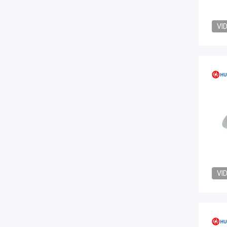
VI
VI