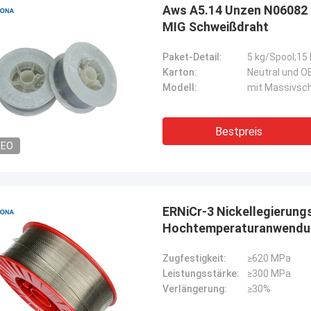
Aws A5.14 Unzen N06082 Ni
MIG Schweißdraht
Paket-Detail:
5 kg/Spool;15 
Karton:
Neutral und 
Modell:
mit Massivsc
Bestpreis
DEO
ERNiCr-3 Nickellegierung
Hochtemperaturanwendu
Zugfestigkeit:
≥620 MPa
Leistungsstärke:
≥300 MPa
Verlängerung:
≥30%