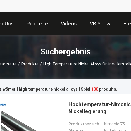
er Uns
Produkte
Videos
VR Show
Ere
Suchergebnis
tartseite
/
Produkte
/
High Temperature Nickel Alloys Online-Herstell
lwörter [ high temperature nickel alloys ] Spiel
100
produits.
Hochtemperatur-Nimonic
Nickellegierung
Produktbezeichnung::
Nimonic 75
Material::
Nickelchrom