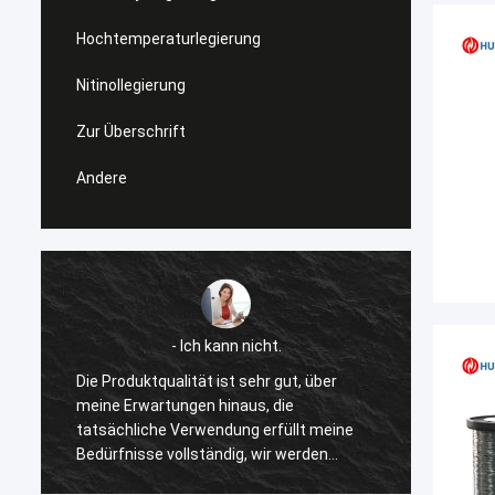
Hochtemperaturlegierung
Nitinollegierung
Zur Überschrift
Andere
- Ich kann nicht.
Die Produktqualität ist sehr gut, über
Ich ha
meine Erwartungen hinaus, die
Legieru
tatsächliche Verwendung erfüllt meine
sehr v
Bedürfnisse vollständig, wir werden
Produk
wieder kaufen.
gut.