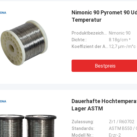
Nimonic 90 Pyromet 90 Ud
Temperatur
Produktbezeichnung::
Nimonic 90
Dichte::
8.18g/cm ³
Koeffizient der Ausdehnung::
12,7 μm-/m°c 
Bestpreis
Matthew ist ein...
Alfred..
Dauerhafte Hochtemperatu
be eine niedrig expandierende
Wir haben die Ware erhalt
Lager ASTM
ng von Joy gekauft. Sie ist eine
gelaufen. Perfekte Verp
erantwortungsbewusste Dame. Die
Produktqualität, guter Pr
Zulassung:
Zr1 / R60702
tqualität von Huona ist ziemlich
zufrieden.
Standards:
ASTM B550 / G
Modell Nr.:
Erzr-2