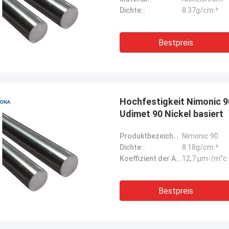
Dichte::
8.37g/cm ³
Bestpreis
Hochfestigkeit Nimonic 
Udimet 90 Nickel basiert
Produktbezeichnung::
Nimonic 90
Dichte::
8.18g/cm ³
Koeffizient der Ausdehnung::
12,7 μm-/m°c 
Bestpreis