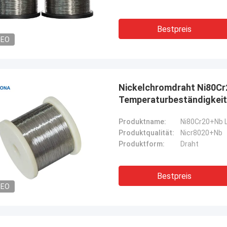
Bestpreis
DEO
Nickelchromdraht Ni80Cr
Temperaturbeständigkeit
Produktname:
Ni80Cr20+Nb 
Produktqualität:
Nicr8020+Nb
Produktform:
Draht
Bestpreis
DEO