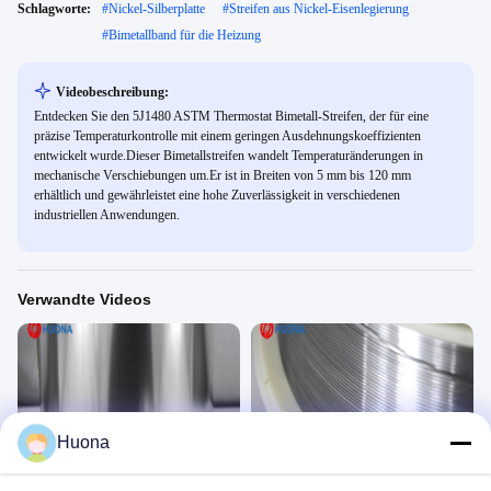
Schlagworte:
#
Nickel-Silberplatte
#
Streifen aus Nickel-Eisenlegierung
#
Bimetallband für die Heizung
Videobeschreibung:
Entdecken Sie den 5J1480 ASTM Thermostat Bimetall-Streifen, der für eine
präzise Temperaturkontrolle mit einem geringen Ausdehnungskoeffizienten
entwickelt wurde.Dieser Bimetallstreifen wandelt Temperaturänderungen in
mechanische Verschiebungen um.Er ist in Breiten von 5 mm bis 120 mm
erhältlich und gewährleistet eine hohe Zuverlässigkeit in verschiedenen
industriellen Anwendungen.
Verwandte Videos
00:29
00:31
Huona
Bimetallstreifen
Thermischer Spray-Draht
Präzisionslegierung
Schweißdraht/Thermisches