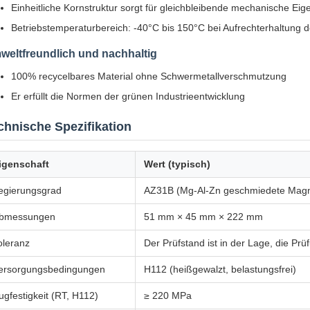
Einheitliche Kornstruktur sorgt für gleichbleibende mechanische Eig
Betriebstemperaturbereich: -40°C bis 150°C bei Aufrechterhaltung de
weltfreundlich und nachhaltig
100% recycelbares Material ohne Schwermetallverschmutzung
Er erfüllt die Normen der grünen Industrieentwicklung
chnische Spezifikation
igenschaft
Wert (typisch)
egierungsgrad
AZ31B (Mg-Al-Zn geschmiedete Magn
bmessungen
51 mm × 45 mm × 222 mm
oleranz
Der Prüfstand ist in der Lage, die P
ersorgungsbedingungen
H112 (heißgewalzt, belastungsfrei)
ugfestigkeit (RT, H112)
≥ 220 MPa