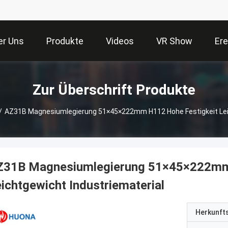
er Uns
Produkte
Videos
VR Show
Ere
Zur Überschrift Produkte
/
AZ31B Magnesiumlegierung 51×45×222mm H112 Hohe Festigkeit Leic
Z31B Magnesiumlegierung 51×45×222mm 
ichtgewicht Industriematerial
Herkunft