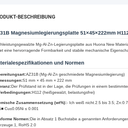
ODUKT-BESCHREIBUNG
31B Magnesiumlegierungsplatte 51×45×222mm H11
hleistungsgewalzte Mg-Al-Zn-Legierungsplatte aus Huona New Material, 
tet eine hervorragende Formbarkeit und stabile mechanische Eigenscha
terialespezifikationen und Normen
ereitungsart:
AZ31B (Mg-Al-Zn geschmiedete Magnesiumlegierung)
messungen:
51 mm × 45 mm × 222 mm
eranz:
Der Prüfstand ist in der Lage, die Prüfungen in einem bestimmt
ferbedingungen:
H112 (heißgewalzt, belastungsfrei)
emische Zusammensetzung (wt%):
- Ich weiß nicht.2.5 bis 3.5; Zn:0
5■ Cu≤0.05Ni ≤ 0.001
nforme Normen:
Die in Absatz 1 Buchstabe a genannten Anforderungen
rzeuge.1, RoHS 2.0