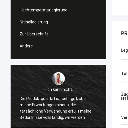
Hochtemperaturlegierung
Nitinollegierung
PR
Zur Überschrift
Andere
Leg
Tol
- Ich kann nicht.
Zug
Die Produktqualität ist sehr gut, über
Ich ha
H11
meine Erwartungen hinaus, die
Legieru
tatsächliche Verwendung erfüllt meine
sehr v
Bedürfnisse vollständig, wir werden
Produk
Ver
wieder kaufen.
gut.