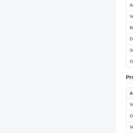
A
V
B
D
S
O
Pr
A
V
O
V