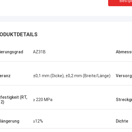
Bestpr
ODUKTDETAILS
ierungsgrad
AZ31B
Abmess
eranz
±0,1 mm (Dicke), ±0,2 mm (Breite/Länge)
Versorg
Matthew ist ein...
Alfred..
festigkeit (RT,
≥ 220 MPa
Streckg
be eine niedrig expandierende
Wir haben die Ware erhalt
2)
ng von Joy gekauft. Sie ist eine
gelaufen. Perfekte Verp
erantwortungsbewusste Dame. Die
Produktqualität, guter Pr
tqualität von Huona ist ziemlich
zufrieden.
längerung
≥12%
Dichte