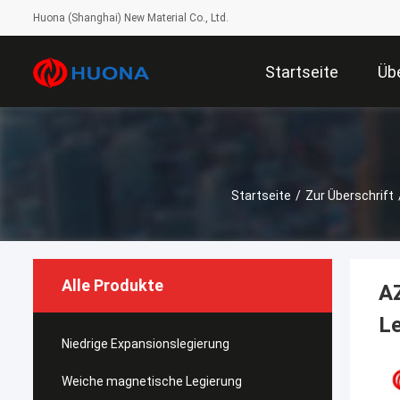
Huona (Shanghai) New Material Co., Ltd.
Startseite
Üb
Startseite
/
Zur Überschrift
Alle Produkte
A
Le
Niedrige Expansionslegierung
Weiche magnetische Legierung