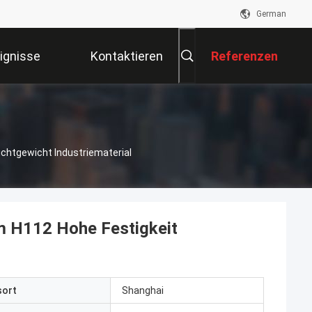
German
ignisse
Kontaktieren
Referenzen
Sie Uns
htgewicht Industriematerial
H112 Hohe Festigkeit
sort
Shanghai