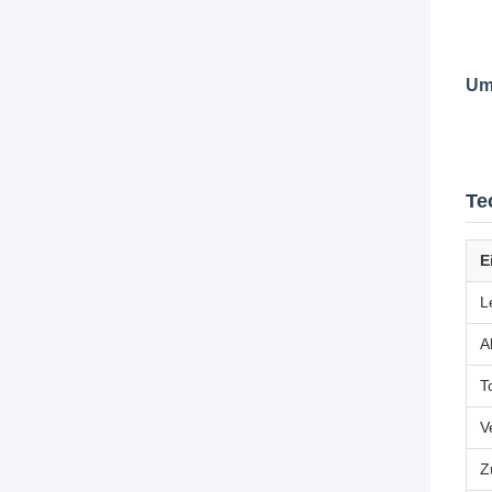
Um
Te
E
L
A
T
V
Z