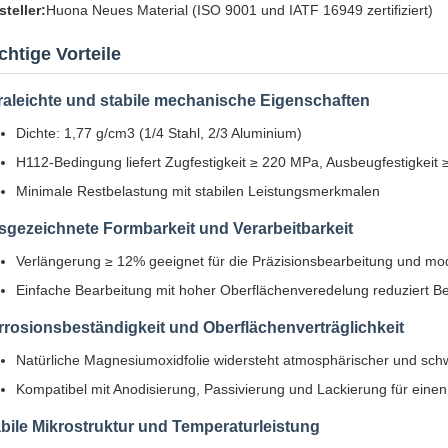
steller:
Huona Neues Material (ISO 9001 und IATF 16949 zertifiziert)
chtige Vorteile
raleichte und stabile mechanische Eigenschaften
Dichte: 1,77 g/cm3 (1/4 Stahl, 2/3 Aluminium)
H112-Bedingung liefert Zugfestigkeit ≥ 220 MPa, Ausbeugfestigkei
Minimale Restbelastung mit stabilen Leistungsmerkmalen
sgezeichnete Formbarkeit und Verarbeitbarkeit
Verlängerung ≥ 12% geeignet für die Präzisionsbearbeitung und m
Einfache Bearbeitung mit hoher Oberflächenveredelung reduziert B
rosionsbeständigkeit und Oberflächenverträglichkeit
Natürliche Magnesiumoxidfolie widersteht atmosphärischer und sc
Kompatibel mit Anodisierung, Passivierung und Lackierung für eine
bile Mikrostruktur und Temperaturleistung