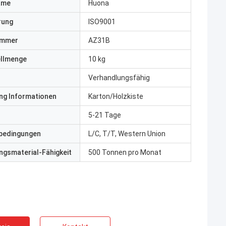
ame
Huona
erung
ISO9001
ummer
AZ31B
ellmenge
10 kg
Verhandlungsfähig
ng Informationen
Karton/Holzkiste
5-21 Tage
bedingungen
L/C, T/T, Western Union
gsmaterial-Fähigkeit
500 Tonnen pro Monat