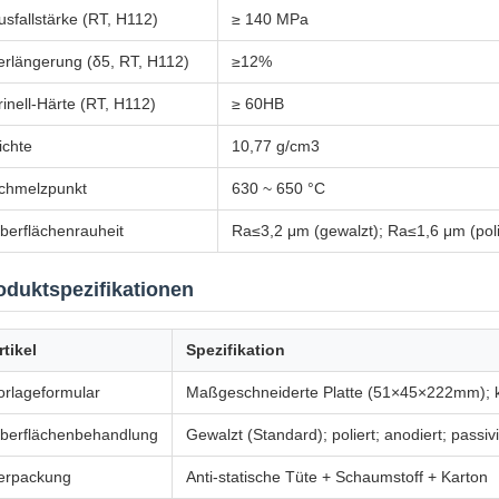
usfallstärke (RT, H112)
≥ 140 MPa
erlängerung (δ5, RT, H112)
≥12%
rinell-Härte (RT, H112)
≥ 60HB
ichte
10,77 g/cm3
chmelzpunkt
630 ~ 650 °C
berflächenrauheit
Ra≤3,2 μm (gewalzt); Ra≤1,6 μm (polie
oduktspezifikationen
rtikel
Spezifikation
orlageformular
Maßgeschneiderte Platte (51×45×222mm); 
berflächenbehandlung
Gewalzt (Standard); poliert; anodiert; passivi
erpackung
Anti-statische Tüte + Schaumstoff + Karton