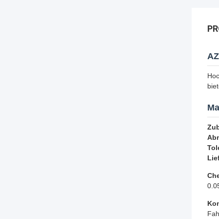
PR
AZ
Hoc
bie
Ma
Zub
Ab
Tol
Lie
Ch
0.0
Ko
Fah