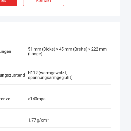
eis
Kontakt
51 mm (Dicke) × 45 mm (Breite) × 222 mm
ungen
(Länge)
H112 (warmgewalzt,
ungszustand
spannungsarmgeglüht)
.
renze
≥140mpa
en, alles ist gut
ackung, gute
eis - wir sind
1,77 g/cm³