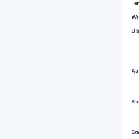
Her
Wi
Ult
Au
Kor
Sta