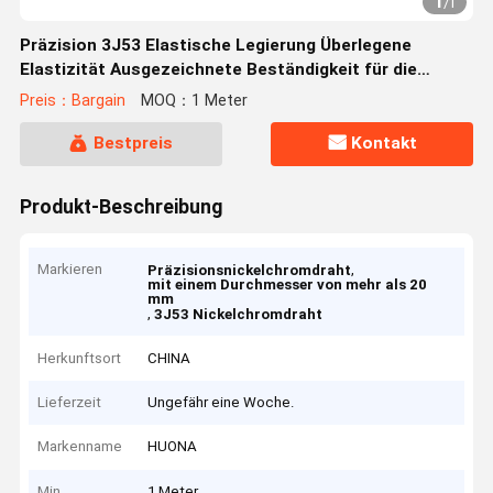
1
/
1
Präzision 3J53 Elastische Legierung Überlegene
Elastizität Ausgezeichnete Beständigkeit für die
Luftfahrt
Preis：Bargain
MOQ：1 Meter
Bestpreis
Kontakt
Produkt-Beschreibung
Markieren
,
Präzisionsnickelchromdraht
mit einem Durchmesser von mehr als 20
mm
,
3J53 Nickelchromdraht
Herkunftsort
CHINA
Lieferzeit
Ungefähr eine Woche.
Markenname
HUONA
Min
1 Meter