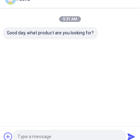
Empfohlene Produkte
5:31 AM
Good day, what product are you looking for?
Bestpreis
Bestpreis
Bestpreis
Bestprei
Startseite
Über uns
Kontakt
Sitemap
Privacy policy
Qualität
Niedrige Expansionslegierung
China Fabrik.Copyright ©
2026 Huona (Shanghai) New Material Co., Ltd.. All Rights Reserved.